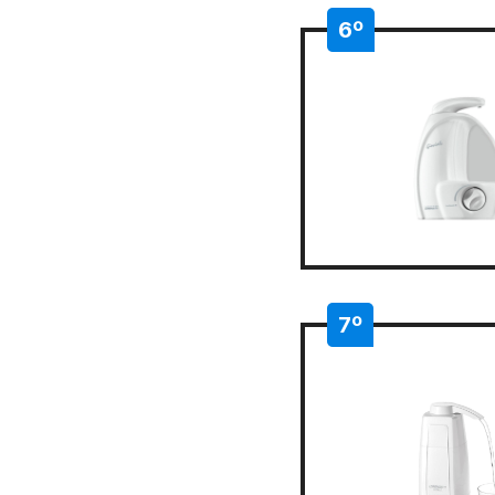
6º
7º