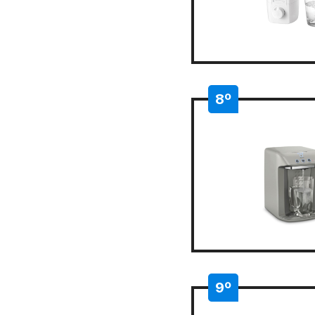
8º
9º