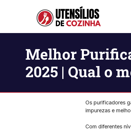
Pular
para
o
conteúdo
Melhor Purific
2025 | Qual o 
Os purificadores g
impurezas e melho
Com diferentes ní