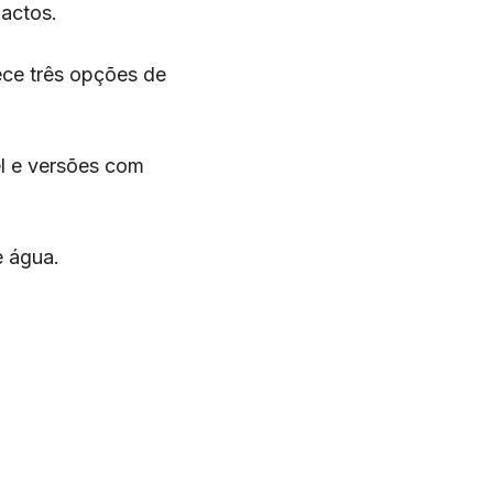
actos.
ece três opções de
l e versões com
e água.