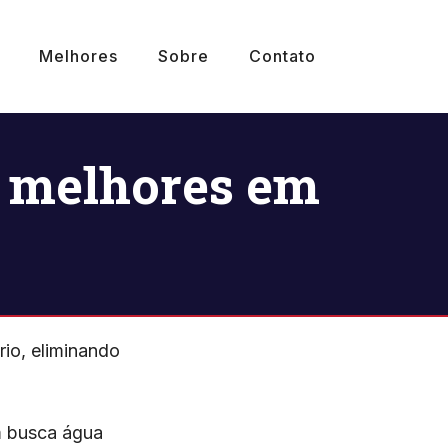
Melhores
Sobre
Contato
0 melhores em
io, eliminando
m busca água