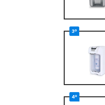
3º
4º