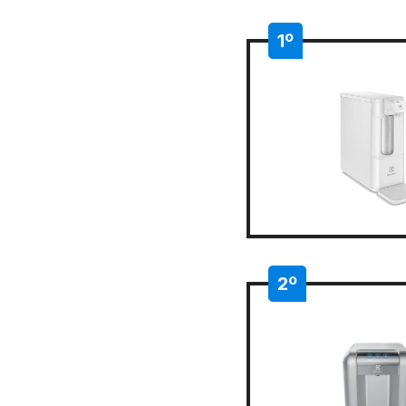
1º
2º