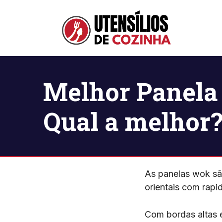
Pular
para
o
conteúdo
Melhor Panela 
Qual a melhor
As panelas wok sã
orientais com rapi
Com bordas altas e