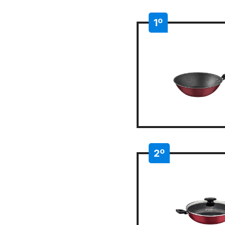
1º
2º