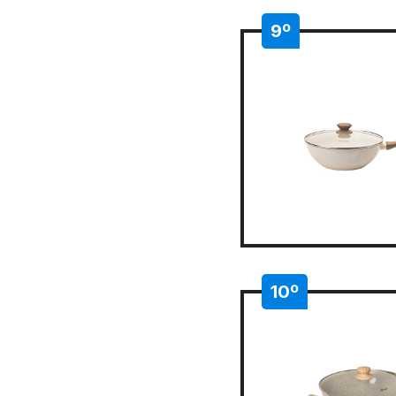
9º
10º