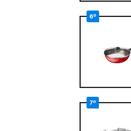
6º
7º