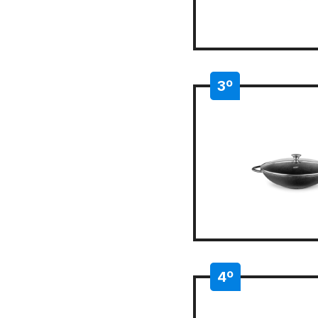
3º
4º