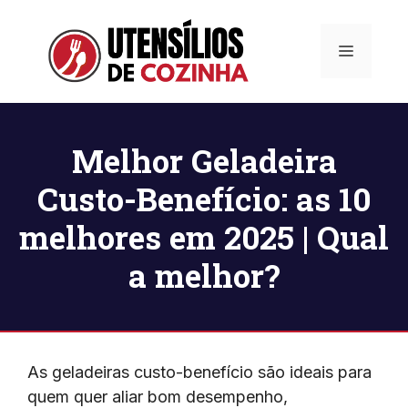
Pular
para
Menu
o
conteúdo
Melhor Geladeira
Custo-Benefício: as 10
melhores em 2025 | Qual
a melhor?
As geladeiras custo-benefício são ideais para
quem quer aliar bom desempenho,