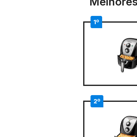
Melhores 
1º
2º