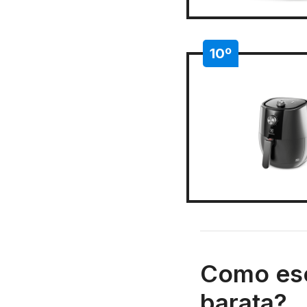
10º
Como esc
barata?