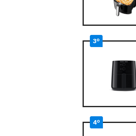
3º
4º