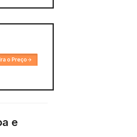
ira o Preço
oa e