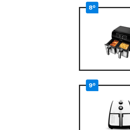
8º
9º