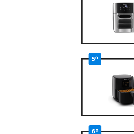
5º
6º